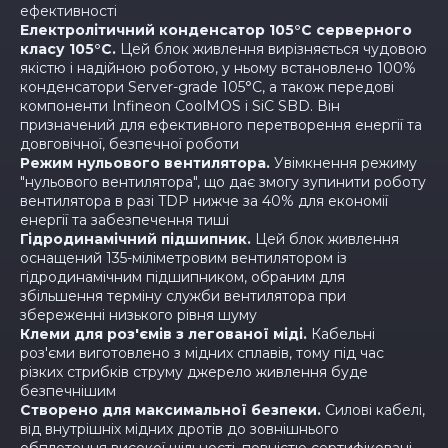
ефективності
Електролітичний конденсатор 105°C серверного
класу 105°C.
Цей блок живлення вирізняється чудовою
якістю і надійною роботою, у ньому встановлено 100%
конденсатори Server-grade 105°C, а також передові
компоненти Infineon CoolMOS і SiC SBD. Він
призначений для ефективного перетворення енергії та
довговічної, безпечної роботи
Режим нульового вентилятора.
Увімкнення режиму
"нульового вентилятора", що дає змогу зупинити роботу
вентилятора в разі TDP нижче за 40% для економії
енергії та забезпечення тиші
Гідродинамічний підшипник.
Цей блок живлення
оснащений 135-міліметровим вентилятором із
гідродинамічним підшипником, обраним для
збільшення терміну служби вентилятора при
збереженні низького рівня шуму
Клеми для роз'ємів з легованої міді.
Кабельні
роз'єми виготовлено з мідних сплавів, тому під час
різких стрибків струму джерело живлення буде
безпечнішим
Створено для максимальної безпеки.
Силові кабелі,
від внутрішніх мідних дротів до зовнішнього