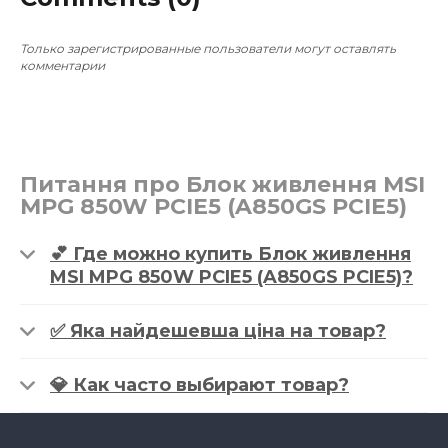
~$2,416
0
0
~$2,777
Только зарегистрированные пользователи могут оставлять
комментарии
Питання про Блок живлення MSI
MPG 850W PCIE5 (A850GS PCIE5)
💕 Где можно купить Блок живлення
MSI MPG 850W PCIE5 (A850GS PCIE5)?
✅ Яка найдешевша ціна на товар?
💎 Как часто выбирают товар?