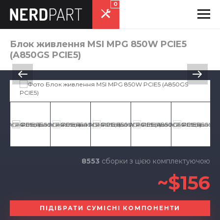
0
Блок живлення MSI MPG 850W PCIE5
(A850GS PCIE5)
8553
сборки з цією комплектуючою
~$156
ПІДІБРАТИ СУМІСНІ КОМПОНЕНТИ