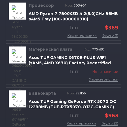
Процессор
Код:
503464
AMD Ryzen 7 7800X3D 4.2(5.0)GHz 96MB
sAM5 Tray (100-000000910)
$369
1 шт
Характеристики
Видео (1)
Материнская плата
Код:
775488
Asus TUF GAMING X670E-PLUS WIFI
(sAM5, AMD X670) Factory Recertified
1 шт
Нет в наличии
Характеристики
Видеокарта
Код:
721156
Asus TUF Gaming GeForce RTX 5070 OC
12288MB (TUF-RTX5070-O12G-GAMING)
$963
1 шт
Характеристики
Видео (2)