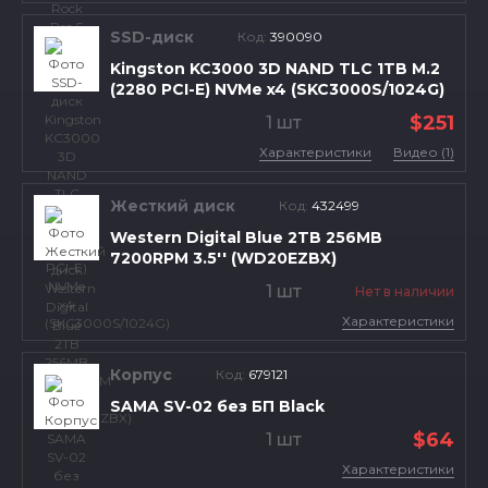
SSD-диск
Код:
390090
Kingston KC3000 3D NAND TLC 1TB M.2
(2280 PCI-E) NVMe x4 (SKC3000S/1024G)
$251
1 шт
Характеристики
Видео (1)
Жесткий диск
Код:
432499
Western Digital Blue 2TB 256MB
7200RPM 3.5'' (WD20EZBX)
1 шт
Нет в наличии
Характеристики
Корпус
Код:
679121
SAMA SV-02 без БП Black
$64
1 шт
Характеристики