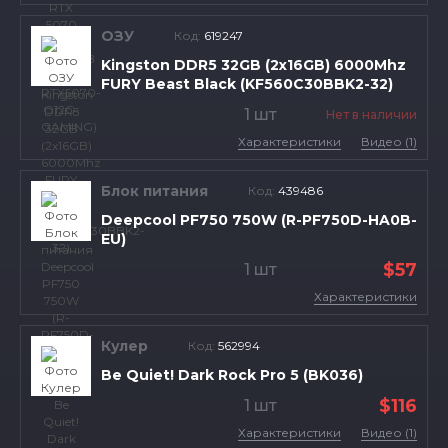
ОЗУ
Код:
619247
Kingston DDR5 32GB (2x16GB) 6000Mhz
FURY Beast Black (KF560C30BBK2-32)
1 шт
Нет в наличии
Характеристики
Видео (1)
Блок питания
Код:
439486
Deepcool PF750 750W (R-PF750D-HA0B-
EU)
$57
1 шт
Характеристики
Кулер
Код:
562994
Be Quiet! Dark Rock Pro 5 (BK036)
$116
1 шт
Характеристики
Видео (1)